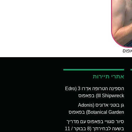
אפוס
אתרי תיירות
הספינה הטרופה אדְרו 3 (Edro
III Shipwreck) בפאפוס
גן בוטני אדוניס (Adonis
Botanical Garden) בפאפוס
סיור סגוויי בפאפוס עם מדריך
בשעה לבחירתך (8 בבוקר / 11