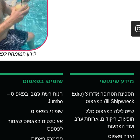
לירון המומחה לפ
מידע שימושי
שופינג בפאפוס
הספינה הטרופה אדְרו 3 (Edro
חנות רשת ג'מבו בפאפוס –
III Shipwreck) בפאפוס
Jumbo
שייט לילה בפאפוס כולל
שופינג בפאפוס
הופעות, ריקודים, ארוחת ערב
אאוטלטים בפאפוס שאסור
ועוד הפתעות
לפספס
זארה פאפוס
פרימרק פאפוס