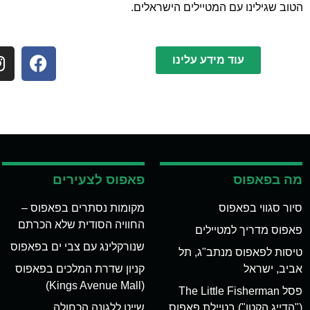
הטוב שגילינו עם המטיילים הישראלים.
עוד מידע עלינו
מה בפאפוס
פאפוס לצעירים
סיור סגווי בפאפוס
מקומות נסתרים בפאפוס –
החוויה הסודית שלא הכרתם
פאפוס מדריך למטיילים
שנורקלינג עם צבי ים בפאפוס
טיסות לפאפוס מנתב"ג, תל
אביב, ישראל
קניון שדרת המלכים בפאפוס
(Kings Avenue Mall)
פסל The Little Fisherman
("הדייג הקטן") בטיילת פאפוס
שייט ללגונה הכחולה