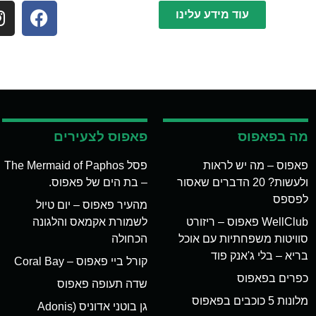
עוד מידע עלינו
מה בפאפוס
פאפוס לצעירים
פאפוס – מה יש לראות
פסל The Mermaid of Paphos
ולעשות? 20 הדברים שאסור
– בת הים של פאפוס.
לפספס
מהעיר פאפוס – יום טיול
WellClub פאפוס – ריזורט
לשמורת אקמאס והלגונה
סוויטות משפחתיות עם אוכל
הכחולה
בריא – בלי ג'אנק פוד
קורל ביי פאפוס – Coral Bay
כפרים בפאפוס
שדה תעופה פאפוס
מלונות 5 כוכבים בפאפוס
גן בוטני אדוניס (Adonis