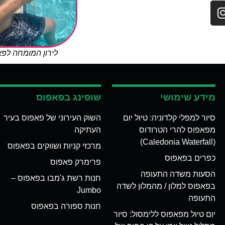
לירון המומחה לפ
מידע שימושי
שופינג בפאפוס
סיור למפלי קלדוניה: טיול יום
השוק העירוני של פאפוס בעיר
מפאפוס להרי הטרודוס
העתיקה
(Caledonia Waterfall)
מרכזי קניות ושווקים בפאפוס
כפרים בפאפוס
פרימרק פאפוס
הסעות משדה התעופה
חנות רשת ג'מבו בפאפוס –
בפאפוס למלון / מהמלון לשדה
Jumbo
התעופה
חנות ספורה בפאפוס
יום טיול מפאפוס ללימסול: סיור