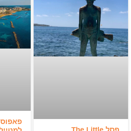
פאפוס 
פסל The Little
למטייל