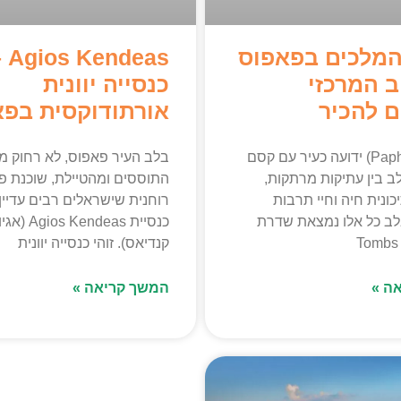
מלכים בפאפוס
ndeas –
ב המרכזי
כנסייה יוונית
ם להכיר
אורתודוקסית בפא
פאפוס (Paphos) ידועה כעיר עם קסם
בלב העיר פאפוס, לא רחוק מ
ב בין עתיקות מרתקות,
התוססים ומהטיילת, שוכנת פנ
יכונית חיה וחיי תרבות
רוחנית שישראלים רבים עדיין 
בלב כל אלו נמצאת שדרת
כנסיית Agios Kendeas
קנדיאס). זוהי כנסייה יוונית
ה »
המשך קריאה »