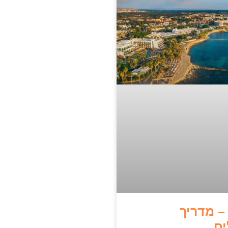
– מדריך
ים