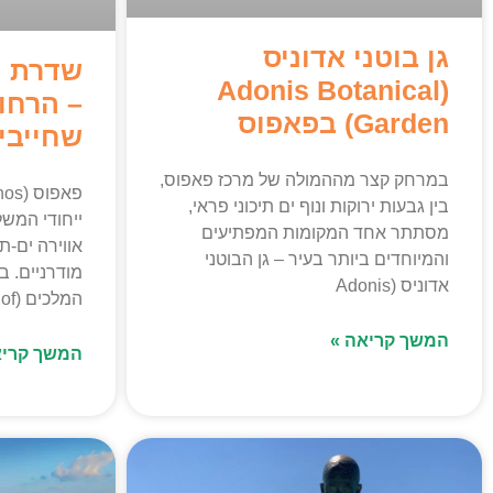
גן בוטני אדוניס
שדרת ה
(Adonis Botanical
– הרחו
Garden) בפאפוס
שחייבי
במרחק קצר מההמולה של מרכז פאפוס,
בין גבעות ירוקות ונוף ים תיכוני פראי,
ייחודי המשל
מסתתר אחד המקומות המפתיעים
אווירה ים-ת
והמיוחדים ביותר בעיר – גן הבוטני
מודרניים. 
אדוניס (Adonis
המלכים (Tombs of
המשך קריאה »
המשך קריא