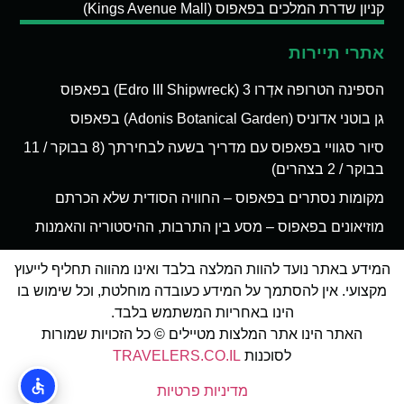
קניון שדרת המלכים בפאפוס (Kings Avenue Mall)
אתרי תיירות
הספינה הטרופה אדְרו 3 (Edro III Shipwreck) בפאפוס
גן בוטני אדוניס (Adonis Botanical Garden) בפאפוס
סיור סגוויי בפאפוס עם מדריך בשעה לבחירתך (8 בבוקר / 11
בבוקר / 2 בצהרים)
מקומות נסתרים בפאפוס – החוויה הסודית שלא הכרתם
מוזיאונים בפאפוס – מסע בין התרבות, ההיסטוריה והאמנות
המידע באתר נועד להוות המלצה בלבד ואינו מהווה תחליף לייעוץ
מקצועי. אין להסתמך על המידע כעובדה מוחלטת, וכל שימוש בו
הינו באחריות המשתמש בלבד.
האתר הינו אתר המלצות מטיילים © כל הזכויות שמורות
לסוכנות
TRAVELERS.CO.IL
מדיניות פרטיות