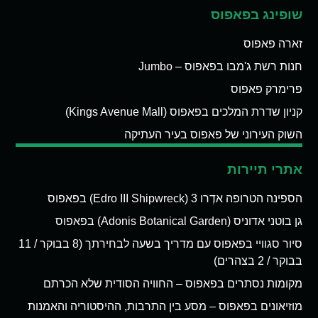
שופינג בפאפוס
זארה פאפוס
חנות רשת ג'מבו בפאפוס – Jumbo
פרימרק פאפוס
קניון שדרת המלכים בפאפוס (Kings Avenue Mall)
השוק העירוני של פאפוס בעיר העתיקה
אתרי תיירות
הספינה הטרופה אדְרו 3 (Edro III Shipwreck) בפאפוס
גן בוטני אדוניס (Adonis Botanical Garden) בפאפוס
סיור סגוויי בפאפוס עם מדריך בשעה לבחירתך (8 בבוקר / 11
בבוקר / 2 בצהרים)
מקומות נסתרים בפאפוס – החוויה הסודית שלא הכרתם
מוזיאונים בפאפוס – מסע בין התרבות, ההיסטוריה והאמנות