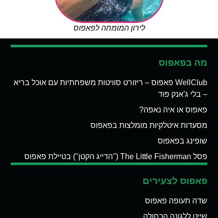
לירון המומחה לפאפוס
מה בפאפוס
WellClub פאפוס – ריזורט סוויטות משפחתיות עם אוכל בריא
– בלי ג'אנק פוד
פאפוס או איה נאפה?
מסעדות איטלקיות מומלצות בפאפוס
שופינג בפאפוס
פסל The Little Fisherman ("הדייג הקטן") בטיילת פאפוס
פאפוס לצעירים
שדה תעופה פאפוס
שייט ללגונה הכחולה