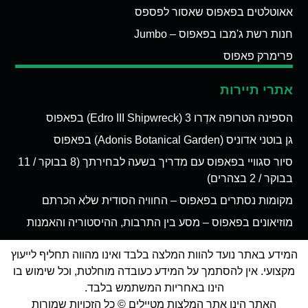
אאוטלטים בפאפוס שאסור לפספס
חנות רשת ג'מבו בפאפוס – Jumbo
פרימרק פאפוס
אתרי תיירות
הספינה הטרופה אדְרו 3 (Edro III Shipwreck) בפאפוס
גן בוטני אדוניס (Adonis Botanical Garden) בפאפוס
סיור סגוויי בפאפוס עם מדריך בשעה לבחירתך (8 בבוקר / 11
בבוקר / 2 בצהרים)
מקומות נסתרים בפאפוס – החוויה הסודית שלא הכרתם
מוזיאונים בפאפוס – מסע בין התרבות, ההיסטוריה והאמנות
המידע באתר נועד להוות המלצה בלבד ואינו מהווה תחליף לייעוץ
מקצועי. אין להסתמך על המידע כעובדה מוחלטת, וכל שימוש בו
הינו באחריות המשתמש בלבד.
האתר הינו אתר המלצות מטיילים © כל הזכויות שמורות