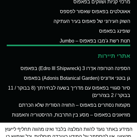
מרכזי קניות ושווקים בפאפוס
אאוטלטים בפאפוס שאסור לפספס
השוק העירוני של פאפוס בעיר העתיקה
שופינג בפאפוס
חנות רשת ג'מבו בפאפוס – Jumbo
אתרי תיירות
הספינה הטרופה אדְרו 3 (Edro III Shipwreck) בפאפוס
גן בוטני אדוניס (Adonis Botanical Garden) בפאפוס
סיור סגוויי בפאפוס עם מדריך בשעה לבחירתך (8 בבוקר / 11
בבוקר / 2 בצהרים)
מקומות נסתרים בפאפוס – החוויה הסודית שלא הכרתם
מוזיאונים בפאפוס – מסע בין התרבות, ההיסטוריה והאמנות
המידע באתר נועד להוות המלצה בלבד ואינו מהווה תחליף לייעוץ
מקצועי. אין להסתמך על המידע כעובדה מוחלטת, וכל שימוש בו