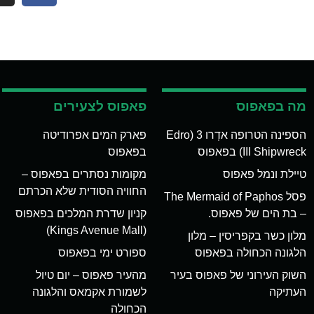
מה בפאפוס
פאפוס לצעירים
הספינה הטרופה אדְרו 3 (Edro
פארק המים אפרודיטה
III Shipwreck) בפאפוס
בפאפוס
טיילת ונמל פאפוס
מקומות נסתרים בפאפוס –
החוויה הסודית שלא הכרתם
פסל The Mermaid of Paphos
– בת הים של פאפוס.
קניון שדרת המלכים בפאפוס
(Kings Avenue Mall)
מלון כשר בקפריסין – מלון
הלגונה הכחולה בפאפוס
ספורט ימי בפאפוס
השוק העירוני של פאפוס בעיר
מהעיר פאפוס – יום טיול
העתיקה
לשמורת אקמאס והלגונה
הכחולה