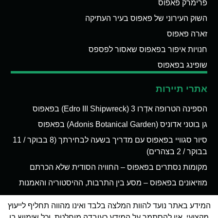
פרימרק פאפוס
השוק העירוני של פאפוס בעיר העתיקה
זארה פאפוס
חנויות איפור בפאפוס שאסור לפספס
שופינג בפאפוס
אתרי תיירות
הספינה הטרופה אדְרו 3 (Edro III Shipwreck) בפאפוס
גן בוטני אדוניס (Adonis Botanical Garden) בפאפוס
סיור סגוויי בפאפוס עם מדריך בשעה לבחירתך (8 בבוקר / 11
בבוקר / 2 בצהרים)
מקומות נסתרים בפאפוס – החוויה הסודית שלא הכרתם
מוזיאונים בפאפוס – מסע בין התרבות, ההיסטוריה והאמנות
המידע באתר נועד להוות המלצה בלבד ואינו מהווה תחליף לייעוץ
מקצועי. אין להסתמך על המידע כעובדה מוחלטת, וכל שימוש בו