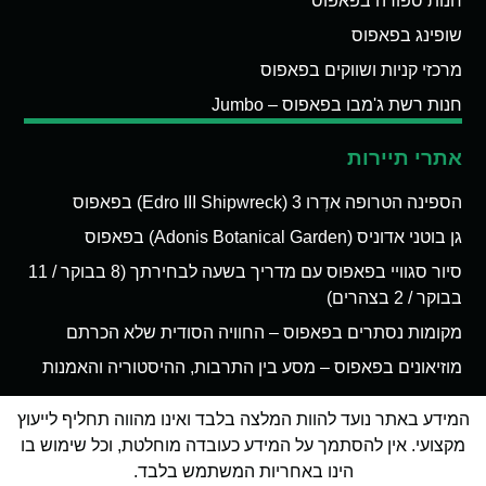
חנות ספורה בפאפוס
שופינג בפאפוס
מרכזי קניות ושווקים בפאפוס
חנות רשת ג'מבו בפאפוס – Jumbo
אתרי תיירות
הספינה הטרופה אדְרו 3 (Edro III Shipwreck) בפאפוס
גן בוטני אדוניס (Adonis Botanical Garden) בפאפוס
סיור סגוויי בפאפוס עם מדריך בשעה לבחירתך (8 בבוקר / 11
בבוקר / 2 בצהרים)
מקומות נסתרים בפאפוס – החוויה הסודית שלא הכרתם
מוזיאונים בפאפוס – מסע בין התרבות, ההיסטוריה והאמנות
המידע באתר נועד להוות המלצה בלבד ואינו מהווה תחליף לייעוץ
מקצועי. אין להסתמך על המידע כעובדה מוחלטת, וכל שימוש בו
הינו באחריות המשתמש בלבד.