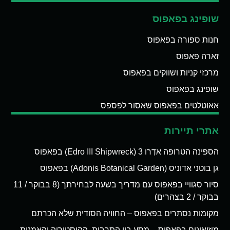
שופינג בפאפוס
חנות ספורה בפאפוס
זארה פאפוס
מרכזי קניות ושווקים בפאפוס
שופינג בפאפוס
אאוטלטים בפאפוס שאסור לפספס
אתרי תיירות
הספינה הטרופה אדְרו 3 (Edro III Shipwreck) בפאפוס
גן בוטני אדוניס (Adonis Botanical Garden) בפאפוס
סיור סגוויי בפאפוס עם מדריך בשעה לבחירתך (8 בבוקר / 11
בבוקר / 2 בצהרים)
מקומות נסתרים בפאפוס – החוויה הסודית שלא הכרתם
מוזיאונים בפאפוס – מסע בין התרבות, ההיסטוריה והאמנות