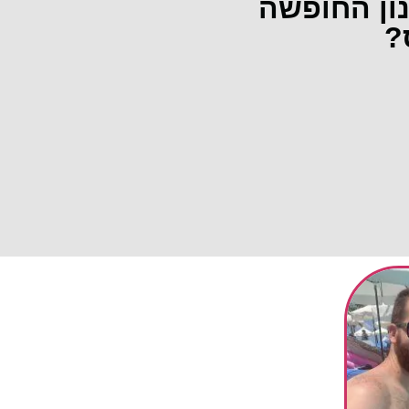
נון החופשה
?