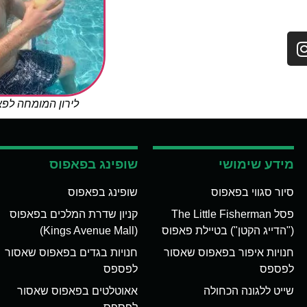
לירון המומחה לפ
מידע שימושי
שופינג בפאפוס
סיור סגווי בפאפוס
שופינג בפאפוס
פסל The Little Fisherman
קניון שדרת המלכים בפאפוס
("הדייג הקטן") בטיילת פאפוס
(Kings Avenue Mall)
חנויות איפור בפאפוס שאסור
חנויות בגדים בפאפוס שאסור
לפספס
לפספס
שייט ללגונה הכחולה
אאוטלטים בפאפוס שאסור