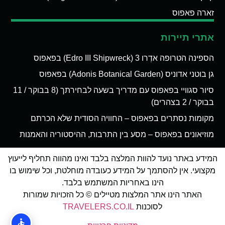
זארה פאפוס
אתרי תיירות
הספינה הטרופה אדְרו 3 (Edro III Shipwreck) בפאפוס
גן בוטני אדוניס (Adonis Botanical Garden) בפאפוס
סיור סגוויי בפאפוס עם מדריך בשעה לבחירתך (8 בבוקר / 11
בבוקר / 2 בצהרים)
מקומות נסתרים בפאפוס – החוויה הסודית שלא הכרתם
מוזיאונים בפאפוס – מסע בין התרבות, ההיסטוריה והאמנות
המידע באתר נועד להוות המלצה בלבד ואינו מהווה תחליף לייעוץ
מקצועי. אין להסתמך על המידע כעובדה מוחלטת, וכל שימוש בו
הינו באחריות המשתמש בלבד.
האתר הינו אתר המלצות מטיילים © כל הזכויות שמורות
לסוכנות
TRAVELERS.CO.IL