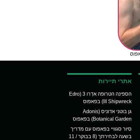
אפוס
אתרי תיירות
הספינה הטרופה אדְרו 3 (Edro
III Shipwreck) בפאפוס
גן בוטני אדוניס (Adonis
Botanical Garden) בפאפוס
סיור סגוויי בפאפוס עם מדריך
בשעה לבחירתך (8 בבוקר / 11