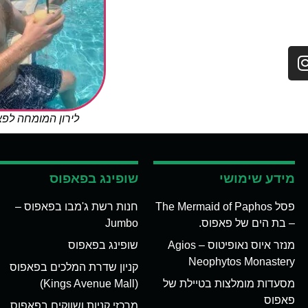
לירון המומחה לפ
מידע שימושי
שופינג בפאפוס
פסל The Mermaid of Paphos
חנות רשת ג'מבו בפאפוס –
– בת הים של פאפוס.
Jumbo
מנזר איוס נאופיטוס – Agios
שופינג בפאפוס
Neophytos Monastery
קניון שדרת המלכים בפאפוס
מסעדות מומלצות בטיילת של
(Kings Avenue Mall)
פאפוס
מרכזי קניות ושווקים בפאפוס