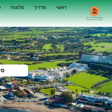
ראשי
מדריך
מלונות
כ
סי