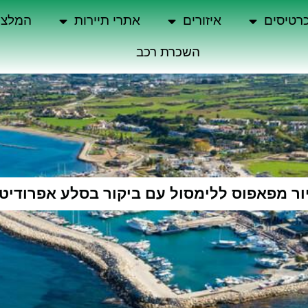
רטיסים
איזורים
אתרי תיירות
המלצו
השכרת רכב
ור מפאפוס ללימסול עם ביקור בסלע אפרודיט