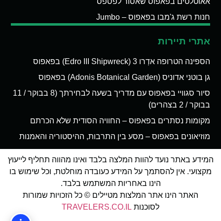
אאוטלטים בפאפוס שאסור לפספס
חנות רשת ג'מבו בפאפוס – Jumbo
אתרי תיירות
הספינה הטרופה אדְרו 3 (Edro III Shipwreck) בפאפוס
גן בוטני אדוניס (Adonis Botanical Garden) בפאפוס
סיור סגוויי בפאפוס עם מדריך בשעה לבחירתך (8 בבוקר / 11
בבוקר / 2 בצהרים)
מקומות נסתרים בפאפוס – החוויה הסודית שלא הכרתם
מוזיאונים בפאפוס – מסע בין התרבות, ההיסטוריה והאמנות
המידע באתר נועד להוות המלצה בלבד ואינו מהווה תחליף לייעוץ
מקצועי. אין להסתמך על המידע כעובדה מוחלטת, וכל שימוש בו
הינו באחריות המשתמש בלבד.
האתר הינו אתר המלצות מטיילים © כל הזכויות שמורות
לסוכנות
TRAVELERS.CO.IL