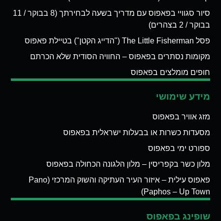
סיור סגוויי בפאפוס עם מדריך בשעה לבחירתך (8 בבוקר / 11
בבוקר / 2 בצהרים)
פסל The Little Fisherman ("הדייג הקטן") בטיילת פאפוס
מקומות נסתרים בפאפוס – החוויה הסודית שלא הכרתם
חופים מומלצים בפאפוס
מידע שימושי
מזג אוויר בפאפוס
מסעדות כשרות או בבעלות ישראלית בפאפוס
ספורט ימי בפאפוס
מלון כשר בקפריסין – מלון הלגונה הכחולה בפאפוס
פאפוס עילית – איזור העיר העתיקה והשוק המרכזי (Pano
Paphos – Up Town)
שופינג בפאפוס