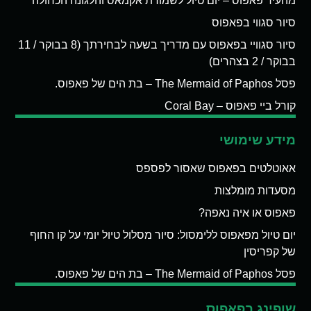
מהעיר פאפוס – יום טיול לשמורת אקמאס והלגונה הכחולה
סיור סגווי בפאפוס
סיור סגוויי בפאפוס עם מדריך בשעה לבחירתך (8 בבוקר / 11
בבוקר / 2 בצהרים)
פסל The Mermaid of Paphos – בת הים של פאפוס.
קורל ביי פאפוס – Coral Bay
מידע שימושי
אאוטלטים בפאפוס שאסור לפספס
מסעדות מומלצות
פאפוס או איה נאפה?
יום טיול מפאפוס ללימסול: סיור מסלול טיול יומי על קו החוף
של קפריסין
פסל The Mermaid of Paphos – בת הים של פאפוס.
שופינג בפאפוס