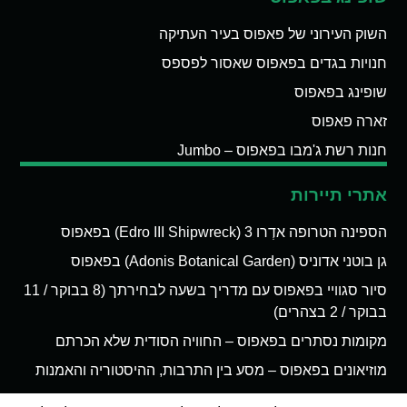
השוק העירוני של פאפוס בעיר העתיקה
חנויות בגדים בפאפוס שאסור לפספס
שופינג בפאפוס
זארה פאפוס
חנות רשת ג'מבו בפאפוס – Jumbo
אתרי תיירות
הספינה הטרופה אדְרו 3 (Edro III Shipwreck) בפאפוס
גן בוטני אדוניס (Adonis Botanical Garden) בפאפוס
סיור סגוויי בפאפוס עם מדריך בשעה לבחירתך (8 בבוקר / 11
בבוקר / 2 בצהרים)
מקומות נסתרים בפאפוס – החוויה הסודית שלא הכרתם
מוזיאונים בפאפוס – מסע בין התרבות, ההיסטוריה והאמנות