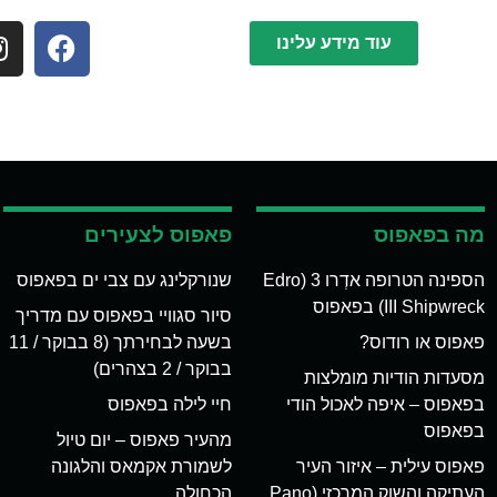
עוד מידע עלינו
מה בפאפוס
פאפוס לצעירים
הספינה הטרופה אדְרו 3 (Edro
שנורקלינג עם צבי ים בפאפוס
III Shipwreck) בפאפוס
סיור סגוויי בפאפוס עם מדריך
פאפוס או רודוס?
בשעה לבחירתך (8 בבוקר / 11
בבוקר / 2 בצהרים)
מסעדות הודיות מומלצות
בפאפוס – איפה לאכול הודי
חיי לילה בפאפוס
בפאפוס
מהעיר פאפוס – יום טיול
פאפוס עילית – איזור העיר
לשמורת אקמאס והלגונה
העתיקה והשוק המרכזי (Pano
הכחולה