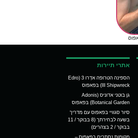
אפוס
אתרי תיירות
הספינה הטרופה אדְרו 3 (Edro
III Shipwreck) בפאפוס
גן בוטני אדוניס (Adonis
Botanical Garden) בפאפוס
סיור סגוויי בפאפוס עם מדריך
בשעה לבחירתך (8 בבוקר / 11
בבוקר / 2 בצהרים)
מקומות נסתרים בפאפוס –