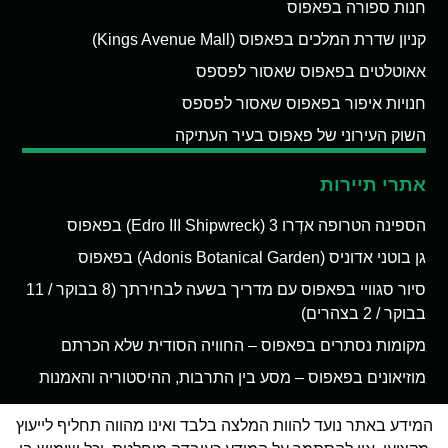
חנות ספורה בפאפוס
קניון שדרת המלכים בפאפוס (Kings Avenue Mall)
אאוטלטים בפאפוס שאסור לפספס
חנויות איפור בפאפוס שאסור לפספס
השוק העירוני של פאפוס בעיר העתיקה
אתרי תיירות
הספינה הטרופה אדְרו 3 (Edro III Shipwreck) בפאפוס
גן בוטני אדוניס (Adonis Botanical Garden) בפאפוס
סיור סגוויי בפאפוס עם מדריך בשעה לבחירתך (8 בבוקר / 11
בבוקר / 2 בצהרים)
מקומות נסתרים בפאפוס – החוויה הסודית שלא הכרתם
מוזיאונים בפאפוס – מסע בין התרבות, ההיסטוריה והאמנות
המידע באתר נועד להוות המלצה בלבד ואינו מהווה תחליף לייעוץ