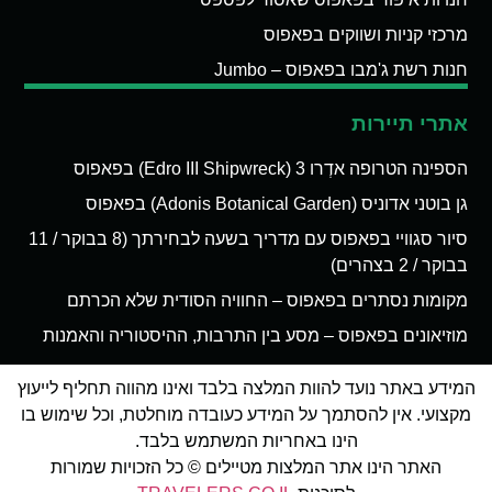
מרכזי קניות ושווקים בפאפוס
חנות רשת ג'מבו בפאפוס – Jumbo
אתרי תיירות
הספינה הטרופה אדְרו 3 (Edro III Shipwreck) בפאפוס
גן בוטני אדוניס (Adonis Botanical Garden) בפאפוס
סיור סגוויי בפאפוס עם מדריך בשעה לבחירתך (8 בבוקר / 11
בבוקר / 2 בצהרים)
מקומות נסתרים בפאפוס – החוויה הסודית שלא הכרתם
מוזיאונים בפאפוס – מסע בין התרבות, ההיסטוריה והאמנות
המידע באתר נועד להוות המלצה בלבד ואינו מהווה תחליף לייעוץ
מקצועי. אין להסתמך על המידע כעובדה מוחלטת, וכל שימוש בו
הינו באחריות המשתמש בלבד.
האתר הינו אתר המלצות מטיילים © כל הזכויות שמורות