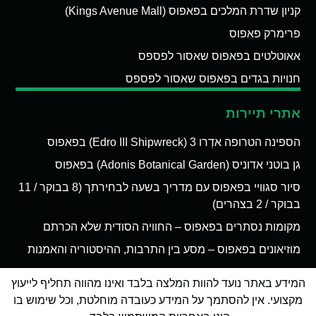
קניון שדרת המלכים בפאפוס (Kings Avenue Mall)
פרימרק פאפוס
אאוטלטים בפאפוס שאסור לפספס
חנויות בגדים בפאפוס שאסור לפספס
אתרי תיירות
הספינה הטרופה אדְרו 3 (Edro III Shipwreck) בפאפוס
גן בוטני אדוניס (Adonis Botanical Garden) בפאפוס
סיור סגוויי בפאפוס עם מדריך בשעה לבחירתך (8 בבוקר / 11
בבוקר / 2 בצהרים)
מקומות נסתרים בפאפוס – החוויה הסודית שלא הכרתם
מוזיאונים בפאפוס – מסע בין התרבות, ההיסטוריה והאמנות
המידע באתר נועד להוות המלצה בלבד ואינו מהווה תחליף לייעוץ
מקצועי. אין להסתמך על המידע כעובדה מוחלטת, וכל שימוש בו